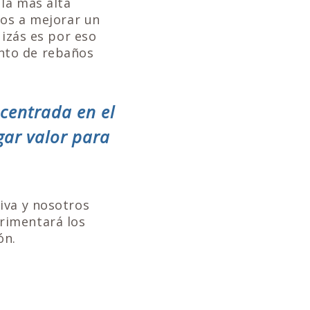
la más alta
mos a mejorar un
uizás es por eso
nto de rebaños
 centrada en el
gar valor para
iva y nosotros
rimentará los
ón.