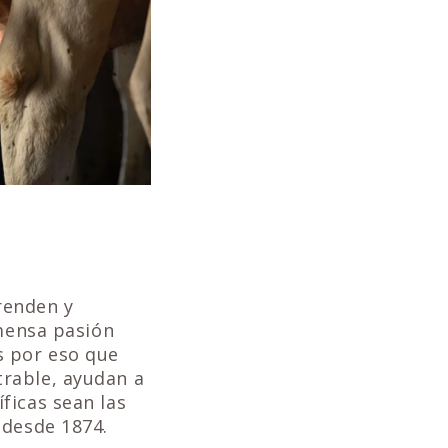
renden y
nmensa pasión
s por eso que
rable, ayudan a
ficas sean las
 desde 1874.