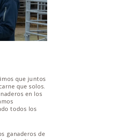
dimos que juntos
carne que solos.
anaderos en los
tamos
ndo todos los
los ganaderos de