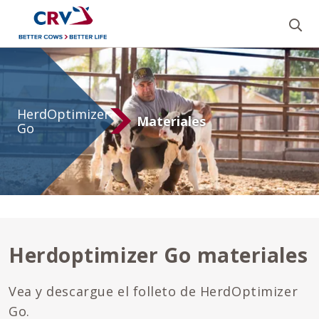
Bu
Materiales
de
HerdOptimizer
HerdOptimizer
Materiales
Go
Go
Herdoptimizer Go materiales
Vea y descargue el folleto de HerdOptimizer
Go.